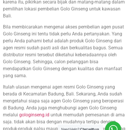
karena itu, pikirkan secara bijak dan matang-matang dalam
pemilihan lokasi pembelian Golo Ginseng untuk kawasan
Bali.
Bila membicarakan mengenai akses pembelian agen pusat
Golo Ginseng ini tentu tidak perlu Anda pertanyakan. Yang
perlu Anda pahami betul adalah produk Golo Ginseng dari
agen resmi sudah pasti asli dan berkualitas bagus. Semua
distributor resmi tersebut diketahui keberadaannya oleh
Golo Ginseng. Sehingga, calon pelanggan bisa
mendapatkan Golo Ginseng dengan kualitas dan manfaat
yang sama.
Itulah ulasan mengenai agen resmi Golo Ginseng yang
berada di Kecamatan Badung, Bali. Sekarang, Anda sudah
mengetahui siapa saja agen Golo Ginseng yang beroperasi
di Badung. Anda juga menghubungi agen Golo Ginseng
melalui
gologinseng.id
untuk memudah pemesanan di ama
saja. tidak akan bisa dengan mudahnya tertipu dengan
produk-produk palsu maupun distributor Golo Ginseng yang
Need Help?
Chat with us