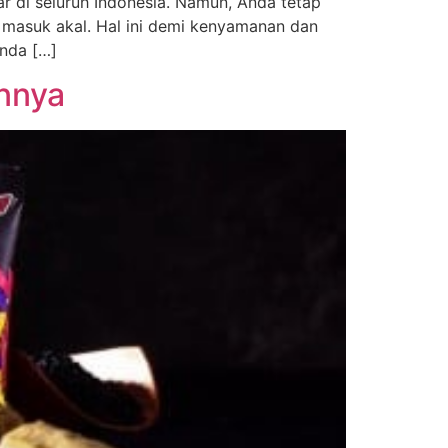
 di seluruh Indonesia. Namun, Anda tetap
masuk akal. Hal ini demi kenyamanan dan
Anda […]
nnya