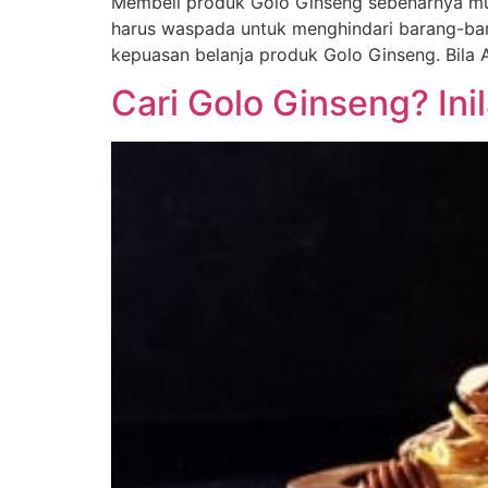
Membeli produk Golo Ginseng sebenarnya mud
harus waspada untuk menghindari barang-bar
kepuasan belanja produk Golo Ginseng. Bila 
Cari Golo Ginseng? I