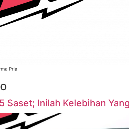
rma Pria
lo
 5 Saset; Inilah Kelebihan Ya